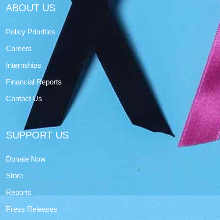
ABOUT US
Policy Priorities
Careers
Internships
Financial Reports
Contact Us
SUPPORT US
Donate Now
Store
Reports
Press Releases