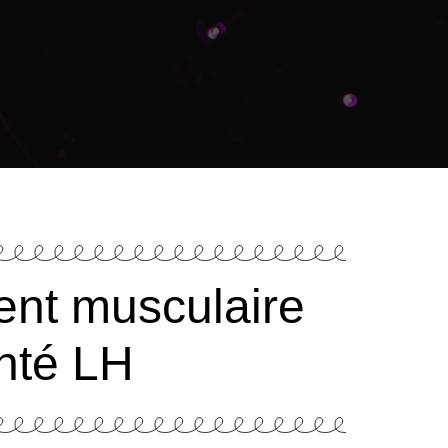
ent musculaire
nté LH